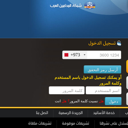
+973
أو يمكنك تسجيل الدخول باسم المستخدم
ل
وكلمة المرور
هل
نسيت كلمة المرور
؟
هل
انت
عميل جديــد
؟
ب
خدمة الأسانيد
الجريدة الرسمية
اتصل بنا
ُستدل على نشرها
تشريعات موقوفة
تشريعات ملغاة