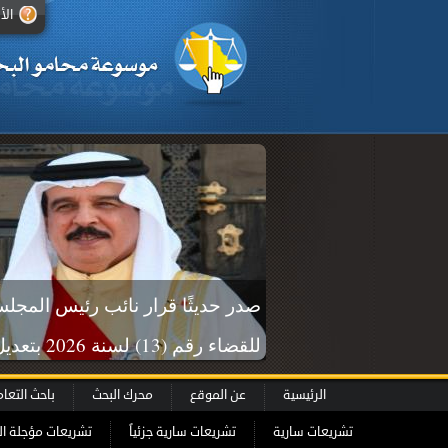
الأ
صدر حديثًا قرار نائب رئيس المجل
للقضاء رقم (13) لسن
تشكيل وتنظيم عمل الأمانة العامة
الرئيسية
عن الموقع
محرك البحث
باحث التعا
تشريعات سارية
تشريعات سارية جزئياً
تشريعات مؤجلة ال