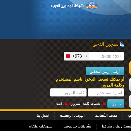
+973
ل
أو يمكنك تسجيل الدخول باسم المستخدم
وكلمة المرور
هل
نسيت كلمة المرور
؟
هل
انت
عميل جديــد
؟
ب
خدمة الأسانيد
الجريدة الرسمية
اتصل بنا
ُستدل على نشرها
تشريعات موقوفة
تشريعات ملغاة