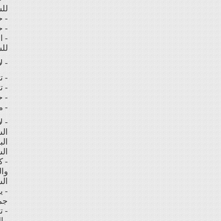
لل
- ح
- ح
- ا
لل
- ل
- ت
- ت
- ح
- م
- ل
الش
الش
- ك
وال
الش
- ي
جمي
- ت
مال