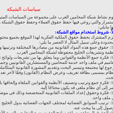
سياسات الشبكة
م نشاط شبكة المحامين العرب على مجموعة من السياسات المتراك
تمرار والتي روعي فيها حفظ حقوق العملاء وحفظ حقوق الشبكة وا
ا مايلي:
اً- شروط استخدام مواقع الشبكة:
زم المشترك بحفظ حقوق الملكية الفكرية لهذا الموقع بجميع محتو
حدودة وعلى سبيل المثال لا الحصر ما يلي:
1-1: حقوق جمع هذه المواد القانونية من مصادرها المختلفة وترتيب
ظمة وتشريعات الخليج محفوظة لشبكة المحامين العرب.
1-2: فكرة جمع الأنظمة والقوانين وما يتعلق بها من تشريعات ولوائح 
اميم في ملف واحد خدمة للمحامين والمستشارين القانونيين وجمي
جوع لها مجتمعة وتيسير البحث وتقديم المشورة القانونية المتكاملة
ظام بمسمى بطاقة تعريف، وعرض النظام (القانون) وفقًا لآخر تع
حث.
1-3: فكرة جمع وترتيب وتصنيف الأنظمة والقوانين الملغاة وإلحاقه
مر إلى أي نظام ملغى قد يكون محتاجًا إليه.
1-4: فكرة وحقوق إعداد الملفات القانونية المتخصصة وذلك في م
 ملف واحد.
1-5: ترتيب السوابق القضائية لمختلف الجهات القضائية بدول الخلي
صول إلى ما يبحث عنه.
الدعاوى والصيغ الأخرى.