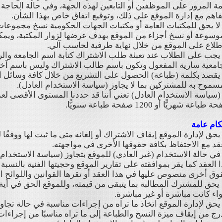
ة المرور على الموظفين أو التابعين لهذه الجهة، وفي حالة الحاجة
فاهم مع إدارة الموقع على ذلك، وتوقيع اتفاق خاص بهذا الشأن.
- لا يحق للمكتبات العامة أو مكتبات الجهات الحكومية نسخ مجموعا
وسوعة أو نسخ أجزاء من الموقع بهدف عرضها لزوار المكتبة، ويمك
طلاع على الموقع من خلال نهاية طرفية لحاسب آلي.
- يجب على الطلاب عند تعبئة طلب الاشتراك كتابة اسم الجامعة والر
امعية سارية المفعول وتكون باسم طالب الاشتراك وليس باسم آخر
- يقصد بكلمة (طباعة) الحصول على التشريع من خلال كافة وسائل الط
سموح به للمشتركين بما لا يجاوز (سياسة الاستخدام العادل).
طباعة شهريًّا أو 1200 صفحة طباعة سنويًّا.
ام عامة
- يحق لإدارة الموقع إيقاف الاشتراك أو إلغائه متى ما ثبت لها ووفق
قد مع الاحتفاظ بكافة حقوقها الأخرى في مواجهته.
- في حالة الاستخدام (غير العادي) للموقع بتجاوز (سياسة الاستخدام 
 العقد كما يقر بموافقته على تقارير الموقع وحجيتها الفنية بالنسبة 
ق أخرى منصوص عليها في هذا العقد أو تقرها القوانين واللوائح 
يحق للمشترك المطالبة بما يتبقى من قيمته، وللموقع الحق في أية
ء كانت مباشرة أو غير مباشرة.
- يحق لإدارة الموقع اتخاذ ما تراه من إجراءات مناسبة في حالة تجاو
رج من إيقاف ميزة النسخ والطباعة إلى ما تراه مناسبًا من إجراءا