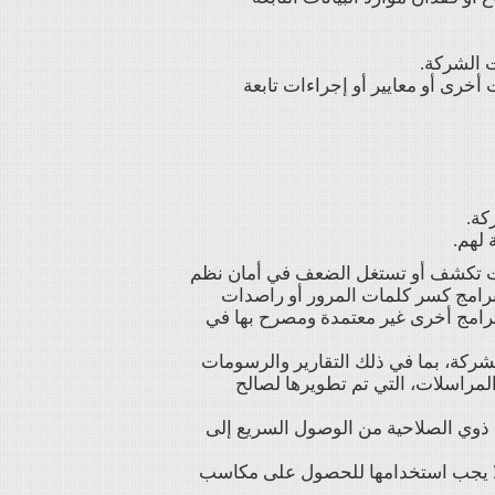
 الشركة.
خرى أو معايير أو إجراءات تابعة
كة.
لهم.
دوات تكشف أو تستغل الضعف في أمان نظم
برامج كسر كلمات المرور أو راصدات
Packet s) أو ماسحات المنافذ (Port scanners) أو أي برامج أخرى غير معتمدة ومصرح بها في
شركة، بما في ذلك التقارير والرسومات
المراسلات، التي تم تطويرها لصالح
 ذوي الصلاحية من الوصول السريع إلى
ولا يجب استخدامها للحصول على مكاسب