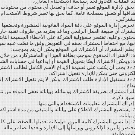
د عمليات التجاوز لحد (سياسة الاستخدام العادل).
- يحق لإدارة الموقع تغيير أو حذف أو تعديل أي محتوى من محتويات ا
دافها أو يتعلق بمصلحة عامة، كما يحق لها تغيير شروط الاستخدا
شتركين.
- تحرص إدارة الموقع على دقة المواد القانونية المنشورة وتخضعها 
شترك أن طبيعة العمل الرقمي وما قد يعتريه من ظروف تقنية خارج
حتوى. وعليه، تقتصر مسؤولية الشركة على الأخطاء الجسيمة الثاب
بها، مع احتفاظ المشترك بحقه في التعويض وفق ما نصّت عليه سياسة
لموقع، ويفعل آليًّا بمجرد الدفع.
ابات الشركة مع مراعاة الآتي:
6-2-1: يجب أن يكتب على قسيمة الإيداع الاسم الكامل لطالب الاشت
لكتروني حتى يمكن للإدارة تفعيل اشتراكه.
6-2-2: تستقبل الإدارة طلب الاشتراك، ولكن لا يتم تفعيل الاشتراك إ
يداع .
م المشترك بطريقة الاشتراك ووسائله وبياناته تعفي الموقع من نت
سبق ذكره.
7-1: يستطيع المشترك الاطلاع على بياناته والمتبقي من مدة اشتراك
بياناته.
7-2: إذا نسي المشترك كلمة المرور فبإمكانه تعديلها بالضغط على 
ختصر والبريد الإلكتروني ويرسلها إلى الإدارة وبعدها تصله رسالة –
ناته مطابقة.