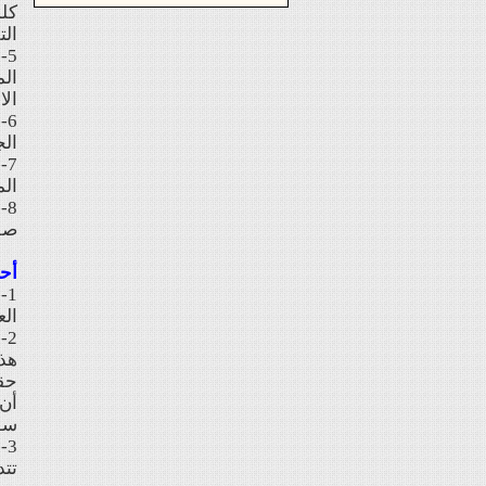
كلم
الت
5
الم
الا
6
الج
7
الم
صفحة 
أحك
1
الع
2
هذا
حقو
أن 
سوا
3
تتد