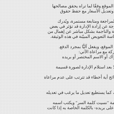
لموقع وفقًا لما تراه يحقق مصالحها
م وتعديل الأسعار مع حفظ حقوق
لمراجعة ومتابعة مستمرة، ويُدرك
ة عن إرادة الإدارة قد تؤثر في بعض
تة والناجمة بشكل مباشر عن إهمال من
 التعويض المبيّنة في هذه الوثيقة.
راك أو الاسم المختصر أو بريده
لا بعد استلام الإدارة لصورة قسيمة
ائج أية أخطاء قد تترتب على عدم مراعاة
ه، كما يستطيع تعديل ما يرغب في تعديله
كلمة "نسيت كلمة السر" ويكتب اسمه
على بريده- بالكلمة الخاصة به إذا كانت