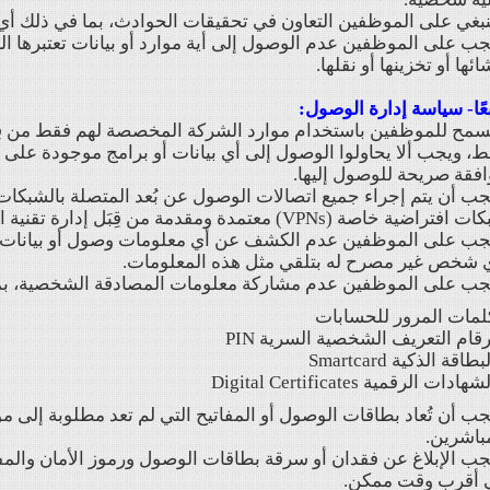
نبغي على الموظفين التعاون في تحقيقات الحوادث، بما في ذلك أي
جب على الموظفين عدم الوصول إلى أية موارد أو بيانات تعتبرها ال
ائها أو تخزينها أو نقلها.
عًا- سياسة إدارة الوصول:
ُسمح للموظفين باستخدام موارد الشركة المخصصة لهم فقط من قِبَ
، ويجب ألا يحاولوا الوصول إلى أي بيانات أو برامج موجودة على 
فقة صريحة للوصول إليها.
جب أن يتم إجراء جميع اتصالات الوصول عن بُعد المتصلة بالشبكات 
تراضية خاصة (VPNs) معتمدة ومقدمة من قِبَل إدارة تقنية المعلومات في الشركة.
يجب على الموظفين عدم الكشف عن أي معلومات وصول أو بيانات 
ي شخص غير مصرح له بتلقي مثل هذه المعلومات.
يجب على الموظفين عدم مشاركة معلومات المصادقة الشخصية، بم
لمات المرور للحسابات
رقام التعريف الشخصية السرية PIN
بطاقة الذكية Smartcard
هادات الرقمية Digital Certificates
جب أن تُعاد بطاقات الوصول أو المفاتيح التي لم تعد مطلوبة إلى م
باشرين.
جب الإبلاغ عن فقدان أو سرقة بطاقات الوصول ورموز الأمان والمف
 أقرب وقت ممكن.