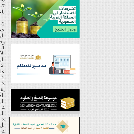
بال
2
خدم
وفق
الأ
الم
علي
2-2: أن يقوم المشترك بالإشارة لمصدر الوثيقة كلما قدمها ل
يقع
الذ
الم
الم
3
بأي
4