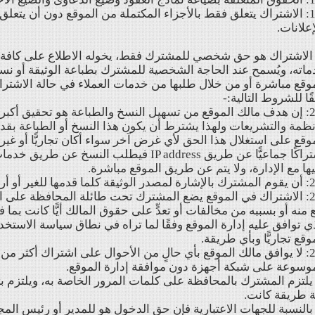
1-7: الاشتراك يتعلق فقط بالأجزاء المكتملة من الموقع دون أن يتعلق 
إعلانات.
- الاشتراك هو حق شخصي للمشترك فقط، يخوله الاطلاع على كافة و
اته، ويُسمح عند الحاجة الشخصية للمشترك بطباعة الوثيقة أو نس
ًا للشروط التالية:-
2-1: إن هدف مالك الموقع من تسهيل النسخ والطباعة هو تحقيق أكب
نظمة والتشريعات ولهذا يشترط أن يكون هذا النسخ أو الطباعة بقد
وقع على استغلال هذا الحق لأي غرض آخر سواء أكان تجاريًّا أو غي
اشتراكًا جماعيًّا عن طريق IP address فيطلب النس
ها مع الإدارة، ولا يتم عن طريق الموقع مباشرة.
لغير أو أرفقها ضمن مستنداته.
2-3: الاشتراك في الموقع يضع المشترك تحت طائلة المحافظة على ا
 منه أو بسببه من مخالفات أو تعدٍّ على حقوق المالك أيًّا كانت بم
ي توافق عليه إدارة الموقع وفقًا لما تراه في نطاق سياسة الاستخد
وقع تجاريًّا وبأي طريقة.
2-4: لا يوافق مالك الموقع بأي حالٍ من الأحوال على اشتراك أكثر
وسوعة على شبكة أجهزة دون موافقة إدارة الموقع.
- يلتزم المشترك بالمحافظة على كلمات المرور الخاصة به، ويلتزم بت
ة طريقة كانت.
- بالنسبة للجهات الاعتبارية فإن حق الدخول هو للمدير أو رئيس الم