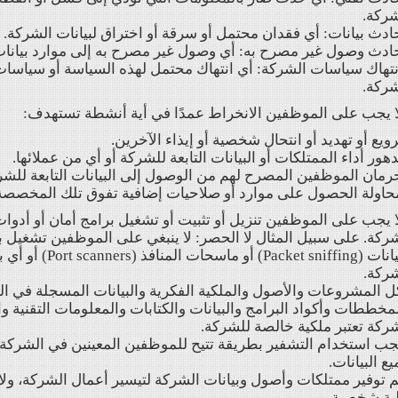
شركة.
ادث بيانات: أي فقدان محتمل أو سرقة أو اختراق لبيانات الشركة.
ادث وصول غير مصرح به: أي وصول غير مصرح به إلى موارد بيانات
نتهاك سياسات الشركة: أي انتهاك محتمل لهذه السياسة أو سياسات أ
شركة.
ا يجب على الموظفين الانخراط عمدًا في أية أنشطة تستهدف:
رويع أو تهديد أو انتحال شخصية أو إيذاء الآخرين.
دهور أداء الممتلكات أو البيانات التابعة للشركة أو أي من عملائها.
رمان الموظفين المصرح لهم من الوصول إلى البيانات التابعة للشر
حاولة الحصول على موارد أو صلاحيات إضافية تفوق تلك المخصصة 
ا يجب على الموظفين تنزيل أو تثبيت أو تشغيل برامج أمان أو أ
ركة. على سبيل المثال لا الحصر: لا ينبغي على الموظفين تشغيل 
البيانات (niffing
ركة.
ل المشروعات والأصول والملكية الفكرية والبيانات المسجلة في ال
مخططات وأكواد البرامج والبيانات والكتابات والمعلومات التقنية و
ركة تعتبر ملكية خالصة للشركة.
جب استخدام التشفير بطريقة تتيح للموظفين المعينين في الشركة
ع البيانات.
م توفير ممتلكات وأصول وبيانات الشركة لتيسير أعمال الشركة، 
ية شخصية.