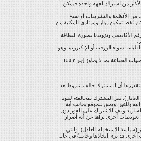
 لأكثر من اشتراك لجهة واحدة فيمكن
ت من الأنظمة والتشريعات أو نسخ
ن فقط تمكين زوار ومرتادي المكتبة من
قم الأكاديمي وتزويدنا بصورة البطاقة
.
باعة سواء الورقية أو الإلكترونية وهو
8- (سياسة الاستخدام العادل) تعني أننا قد حددنا المستوى الأقصى لعمليات الطباعة بما لا يجاوز إجراء 100
ًا لتقديرها أن المشترك خالف شروط هذا
العادل)، يقر المشترك بمخالفته لبنود
إليه وللغير، ويحق للموقع بجانب أية
السارية وقف الاشتراك على الفور دون
 تعويضات أخرى يراها عن أية أضرار
ز (سياسة الاستخدام العادل)، والتي
ت أخرى قد ترى اتخاذها وخاصةً في حالة