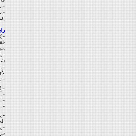
- ي
- ي
إنش
راب
- ي
فقط
موا
- ي
شبكات اف
- 
لأ
- 
- ك
- أ
- ال
- الش
- ي
الم
- ي
في