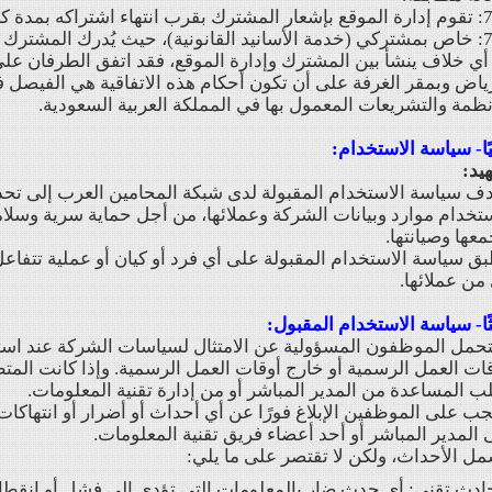
 بمدة كافية لتجديد الاشتراك.
قد اطلع على التعريف بهذه الخدمة.
- أي خلاف ينشأ بين المشترك وإدارة الموقع، فقد اتفق الطرفان عل
ياض وبمقر الغرفة على أن تكون أحكام هذه الاتفاقية هي الفيصل في
نظمة والتشريعات المعمول بها في المملكة العربية السعودية.
يًا- سياسة الاستخدام:
يد:
ف سياسة الاستخدام المقبولة لدى شبكة المحامين العرب إلى تحدي
تخدام موارد وبيانات الشركة وعملائها، من أجل حماية سرية وسلامة 
عها وصيانتها.
ق سياسة الاستخدام المقبولة على أي فرد أو كيان أو عملية تتفاعل
من عملائها.
ثًا- سياسة الاستخدام المقبول:
تحمل الموظفون المسؤولية عن الامتثال لسياسات الشركة عند استخدا
ات العمل الرسمية أو خارج أوقات العمل الرسمية. وإذا كانت الم
 المساعدة من المدير المباشر أو من إدارة تقنية المعلومات.
جب على الموظفين الإبلاغ فورًا عن أي أحداث أو أضرار أو انتهاك
 المدير المباشر أو أحد أعضاء فريق تقنية المعلومات.
ل الأحداث، ولكن لا تقتصر على ما يلي:
ادث تقني: أي حدث ضار بالمعلومات التي تؤدي إلى فشل أو انقطاع أ