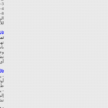
7-3: تقوم إدارة الموقع بإشعار المشترك بقرب انتهاء اشتراكه
7-4: خاص بمشتركي (خدمة الأسانيد القانونية)، حيث يُدرك المشترك أنه 
8
الر
للأ
ثان
تمه
تهد
باس
وجم
تطب
أي 
ثال
- ي
أوق
طلب
- ي
إلى
تشم
- ح