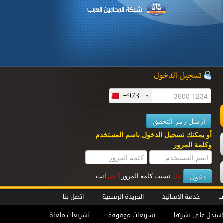
+973
ل
أو يمكنك تسجيل الدخول باسم المستخدم
وكلمة المرور
هل
نسيت كلمة المرور
؟
هل
انت
عميل جديــد
؟
ب
خدمة الأسانيد
الجريدة الرسمية
اتصل بنا
ُستدل على نشرها
تشريعات موقوفة
تشريعات ملغاة