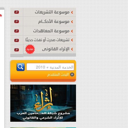
الواجب
موسوعة التشريعات
أصبح نافذًا بدءًا من تاريخ صدوره
...
اقرأ المزيد
هذ
موسوعة الأحكــام
موسوعة المعاهدات
تشريعات صدرت أو نفذت حديثًا
الإثراء القانونى
البحث المتقدم