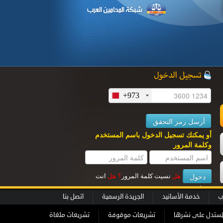
+973
ل
أو يمكنك تسجيل الدخول باسم المستخدم
وكلمة المرور
هل
نسيت كلمة المرور
؟
هل
انت
عميل جديــد
؟
ب
خدمة الأسانيد
الجريدة الرسمية
اتصل بنا
ُستدل على نشرها
تشريعات موقوفة
تشريعات ملغاة