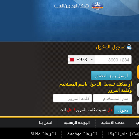
+973
ل
أو يمكنك تسجيل الدخول باسم المستخدم
وكلمة المرور
هل
نسيت كلمة المرور
؟
هل
انت
عميل جديــد
؟
ب
خدمة الأسانيد
الجريدة الرسمية
اتصل بنا
ُستدل على نشرها
تشريعات موقوفة
تشريعات ملغاة